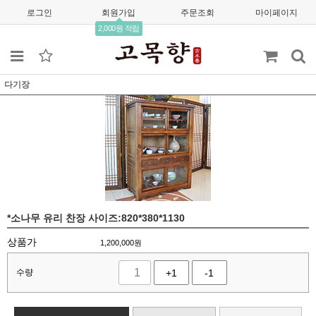
로그인
회원가입
주문조회
마이페이지
2,000원 적립
다기장
*소나무 유리 찬장 사이즈:820*380*1130
상품가
1,200,000
원
수량
+1
-1