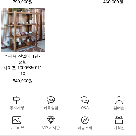
790,000원
460,000원
* 원목 진열대 4단-
선반
사이즈:1000*350*11
10
540,000원
공지사항
카톡상담
Q&A
멤버쉽
포토리뷰
VIP 게시판
배송조회
기획전