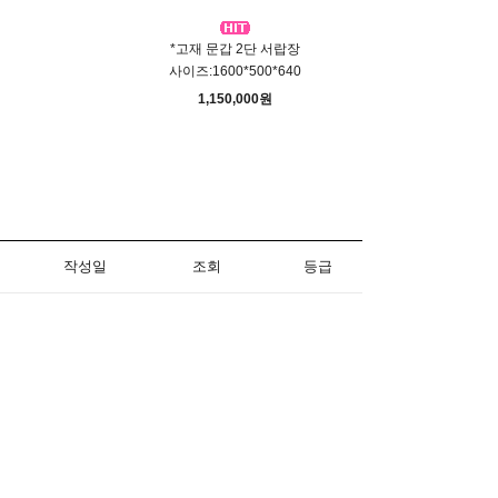
*고재 문갑 2단 서랍장
사이즈:1600*500*640
사
1,150,000원
작성일
조회
등급