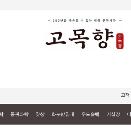
고객
탁
통판좌탁
찻상
화분받침대
우드슬랩
거실장