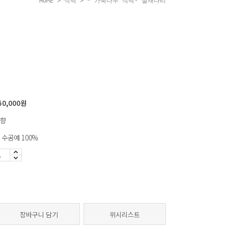
HOME
>
식탁
> * 가죽나무 식탁- 철재다리
사이즈: 1500*700*730
리
50,000
원
향
 수공예 100%
장바구니 담기
위시리스트