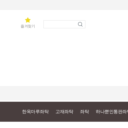
즐겨찾기
한옥마루좌탁
고재좌탁
좌탁
하나뿐인통판좌