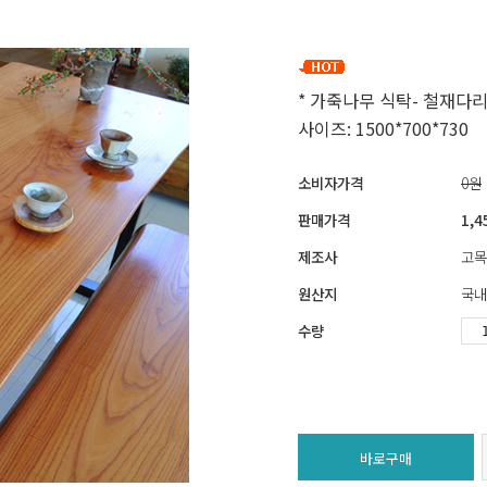
* 가죽나무 식탁- 철재다
사이즈: 1500*700*730
소비자가격
0원
판매가격
1,4
제조사
고목
원산지
국내
수량
바로구매