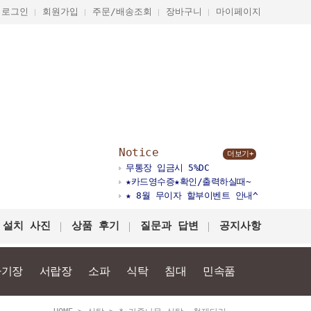
로그인
회원가입
주문/배송조회
장바구니
마이페이지
Notice
더보기+
무통장 입금시 5%DC
★카드영수증★확인/출력하실때~
★ 8월 무이자 할부이벤트 안내^
 설치 사진
상품 후기
질문과 답변
공지사항
다기장
서랍장
소파
식탁
침대
민속품