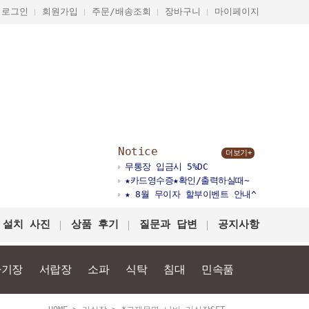
로그인
회원가입
주문/배송조회
장바구니
마이페이지
Notice
더보기+
무통장 입금시 5%DC
★카드영수증★확인/출력하실때~
★ 8월 무이자 할부이벤트 안내^
 설치 사진
상품 후기
질문과 답변
공지사항
다기장
서랍장
소파
식탁
침대
민속품