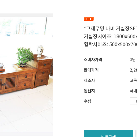
*고재무명 나비 거실장SE
거실장사이즈: 1800x500x
협탁사이즈: 500x500x70
소비자가격
0원
판매가격
2,2
제조사
고목
원산지
국내
수량
바로구매