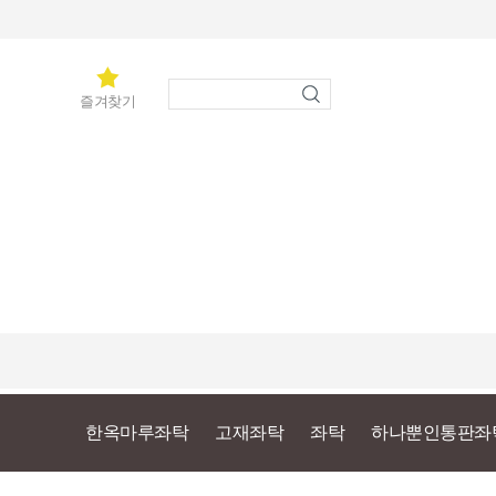
즐겨찾기
한옥마루좌탁
고재좌탁
좌탁
하나뿐인통판좌