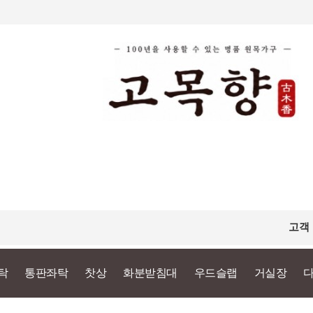
고객
탁
통판좌탁
찻상
화분받침대
우드슬랩
거실장