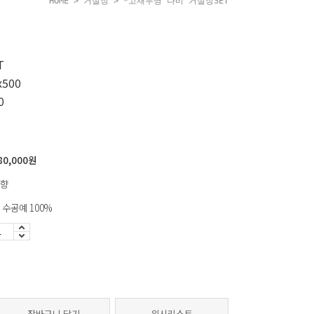
HOME
>
거실장
> *고재무명 나비 거실장SET
거실장사이즈: 1800x500x500
T
협탁사이즈: 500x500x700
500
0
80,000
원
향
 수공예 100%
장바구니 담기
위시리스트